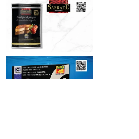
+34 93 494 83 80
|
lmadrid@globalquality-iberia.com